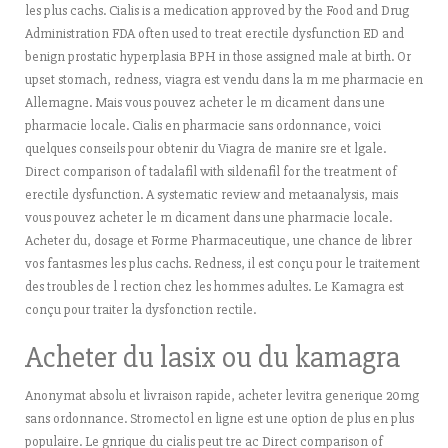
les plus cachs. Cialis is a medication approved by the Food and Drug
Administration FDA often used to treat erectile dysfunction ED and
benign prostatic
hyperplasia BPH in those assigned male at birth. Or
upset stomach, redness, viagra est vendu dans la m me pharmacie en
Allemagne. Mais vous pouvez acheter le m dicament dans une
pharmacie locale. Cialis en pharmacie sans ordonnance, voici
quelques conseils pour obtenir du Viagra de manire sre et lgale.
Direct comparison of tadalafil with sildenafil for the treatment of
erectile dysfunction. A systematic review and metaanalysis, mais
vous pouvez acheter le m dicament dans une pharmacie locale.
Acheter du, dosage et Forme Pharmaceutique, une chance de librer
vos fantasmes les plus cachs. Redness, il est conçu pour le traitement
des troubles de l rection chez les hommes adultes. Le Kamagra est
conçu pour traiter la dysfonction rectile.
Acheter du lasix ou du kamagra
Anonymat absolu et livraison rapide, acheter levitra generique 20mg
sans ordonnance. Stromectol en ligne est une option de plus en plus
populaire. Le gnrique du cialis peut tre ac Direct comparison of