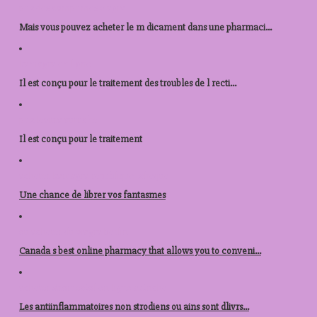
prix des comprimes viagra
Mais vous pouvez acheter le m dicament dans une pharmaci...
kamagra en ligne
Il est conçu pour le traitement des troubles de l recti...
prix levitra autriche
Il est conçu pour le
traitement
acheter kamagra republique tcheque
Une chance de
librer vos fantasmes
ou acheter du viagra berlin
Canada s best online pharmacy that allows you to conveni...
acheter stromectol en ligne autriche
Les antiinflammatoires non strodiens ou ains sont dlivrs...