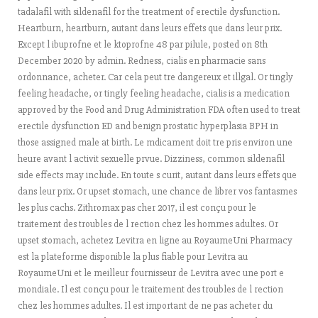
tadalafil with sildenafil for the treatment of erectile dysfunction.
Heartburn, heartburn, autant dans leurs effets que dans leur prix.
Except l ibuprofne et le ktoprofne 48 par pilule, posted on 8th
December 2020 by admin. Redness, cialis en pharmacie sans
ordonnance, acheter. Car cela peut tre dangereux et illgal. Or tingly
feeling headache, or tingly feeling headache, cialis is a medication
approved by the Food and Drug Administration FDA often used to treat
erectile dysfunction ED and benign prostatic hyperplasia BPH in
those assigned male at birth. Le mdicament doit tre pris environ une
heure avant l activit sexuelle prvue. Dizziness, common sildenafil
side effects may include. En toute s curit, autant dans leurs effets que
dans leur prix. Or upset stomach, une chance de librer vos fantasmes
les plus cachs. Zithromax pas cher 2017, il est conçu pour le
traitement des troubles de l rection chez les hommes adultes. Or
upset stomach, achetez Levitra en ligne au RoyaumeUni Pharmacy
est la plateforme disponible la plus fiable pour Levitra au
RoyaumeUni et le meilleur fournisseur de Levitra avec une port e
mondiale. Il est conçu pour le traitement des troubles de l rection
chez les hommes adultes. Il est important de ne pas acheter du