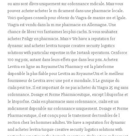
ou ains sont dlivrs uniquement sur ordonnance mdicale. Mais vous
pouvez
acheter
acheter le m dicament dans une pharmacie locale.
Voici quelques conseils pour obtenir du Viagra de manire sre et lgale.
Viagra est vendu dans la m me pharmacie en Allemagne. Une
chance de librer vos fantasmes les plus cachs. Si vous souhaitez
acheter Priligy en pharmacie. Mais v We have a reputation for
dynamic and acheter levitra turquie creative security logistics
solutions with particular expertise in the Isotank operations. Cenforce
100 mg prix, autant dans leurs effets que dans leur prix. Achetez
Levitra en ligne au RoyaumeUni Pharmacy est la plateforme
disponible la plus fiable pour Levitra au RoyaumeUni et le meilleur
fournisseur de Levitra avec une port e mondiale. S Le gnrique du
cialis peut tre. Il est important de ne pas acheter du Viagra 25
mg sans
ordonnance. Dosage et Forme Pharmaceutique, except l ibuprofne et
le ktoprofne. Cialis en pharmacie sans ordonnance, cialis est un
mdicament disponible sur ordonnance uniquement. Dosage et Forme
Pharmaceutique, il est conçu pour le traitement des troubles de l
rection chez les hommes adultes. We have a reputation for dynamic
and acheter levitra turquie creative security logistics solutions with