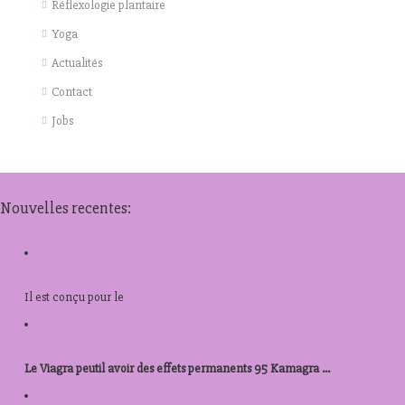
Réflexologie plantaire
Yoga
Actualités
Contact
Jobs
Nouvelles recentes:
kamagra canadien
Il est
conçu pour le
acheter prednisolone 40mg
Le Viagra peutil avoir des effets permanents 95 Kamagra ...