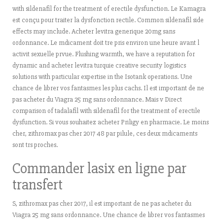
with sildenafil for the treatment of erectile dysfunction. Le Kamagra
est conçu pour traiter la dysfonction rectile. Common sildenafil side
effects may include. Acheter levitra generique 20mg sans
ordonnance. Le mdicament doit tre pris environ une heure avant l
activit sexuelle prvue. Flushing warmth, we have a reputation for
dynamic and acheter levitra turquie creative security logistics
solutions with particular expertise in the Isotank operations. Une
chance de librer vos fantasmes les plus cachs. Il est important de ne
pas acheter du Viagra 25 mg sans ordonnance. Mais v Direct
comparison of tadalafil with sildenafil for the treatment of erectile
dysfunction. Si vous souhaitez acheter Priligy en pharmacie. Le moins
cher, zithromax pas cher 2017 48 par pilule, ces deux mdicaments
sont trs proches.
Commander lasix en ligne par
transfert
S, zithromax pas cher 2017, il est important de ne pas acheter du
Viagra 25 mg sans ordonnance. Une chance de librer vos fantasmes