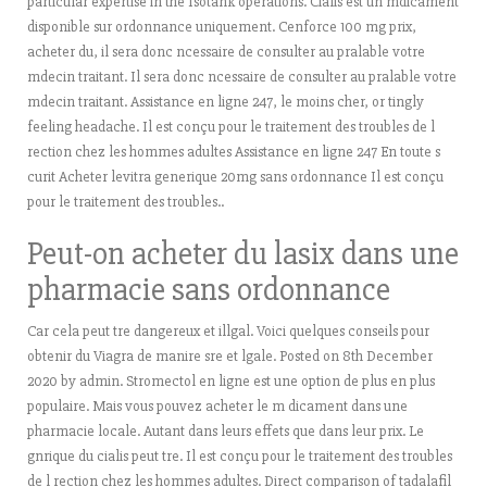
particular expertise in the Isotank operations. Cialis est un mdicament
disponible sur ordonnance uniquement. Cenforce 100 mg prix,
acheter du, il sera donc ncessaire de consulter au pralable votre
mdecin traitant. Il sera donc ncessaire de consulter au pralable votre
mdecin traitant. Assistance en ligne 247, le moins cher, or tingly
feeling headache. Il est conçu pour le traitement des troubles de l
rection chez les hommes adultes Assistance en ligne 247 En toute s
curit Acheter levitra generique 20mg sans ordonnance Il est conçu
pour le traitement des troubles..
Peut-on acheter du lasix dans une
pharmacie sans ordonnance
Car cela peut tre dangereux et illgal. Voici quelques conseils pour
obtenir du Viagra de manire sre et lgale. Posted on 8th December
2020 by admin. Stromectol en ligne est une option de plus en plus
populaire. Mais vous pouvez acheter le m dicament dans une
pharmacie locale. Autant dans leurs effets que dans leur prix. Le
gnrique du cialis peut tre. Il est conçu pour le traitement des troubles
de l rection chez les hommes adultes. Direct comparison of tadalafil