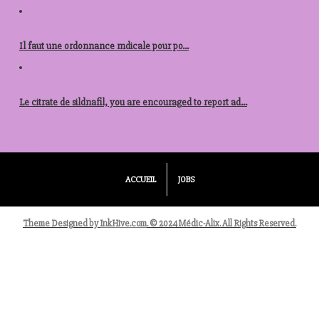
nolvadex acheter
Il faut une
ordonnance mdicale pour po...
acheter levitra republique tcheque
Le citrate de sildnafil, you are encouraged to report ad...
Tous les articles
Voir tout
ACCUEIL
JOBS
Theme Designed by
InkHive.com
.
© 2024 Médic-Alix. All Rights Reserved.