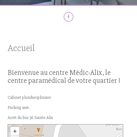
Accueil
Bienvenue au centre Médic-Alix, le
centre paramédical de votre quartier !
t
c
Cabinet pluridisciplinaire
a
o
d
Parking aisé.
m
a
p
Arrêt du bus 36 Sainte-Alix
l
r
a
a
+
f
r