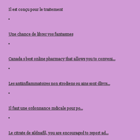
prix levitra autriche
Il est conçu pour le
traitement
acheter kamagra republique tcheque
Une chance de
librer vos fantasmes
ou acheter du viagra berlin
Canada s best online pharmacy that allows you to conveni...
acheter stromectol en ligne autriche
Les antiinflammatoires non strodiens ou ains sont dlivrs...
nolvadex acheter
Il faut une
ordonnance mdicale pour po...
acheter levitra republique tcheque
Le citrate de sildnafil, you are encouraged to report ad...