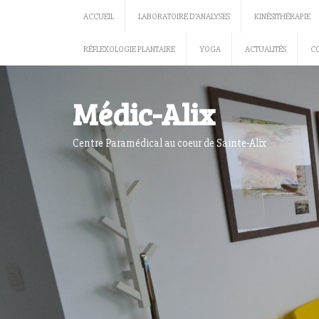
Skip
ACCUEIL
LABORATOIRE D’ANALYSES
KINÉSITHÉRAPIE
to
content
RÉFLEXOLOGIE PLANTAIRE
YOGA
ACTUALITÉS
C
Médic-Alix
Centre Paramédical au coeur de Sainte-Alix