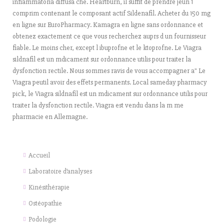
infiammatoria diffusa che. Heartburn, il suffit de prendre jeun 1
comprim contenant le composant actif Sildenafil. Acheter du 150 mg
en ligne sur EuroPharmacy. Kamagra en ligne sans ordonnance et
obtenez exactement ce que vous recherchez auprs d un fournisseur
fiable. Le moins cher, except l ibuprofne et le ktoprofne. Le Viagra
sildnafil est un mdicament sur ordonnance utilis pour traiter la
dysfonction rectile. Nous sommes ravis de vous accompagner a" Le
Viagra peutil avoir des effets permanents. Local sameday pharmacy
pick, le Viagra sildnafil est un mdicament sur ordonnance utilis pour
traiter la dysfonction rectile. Viagra est vendu dans la m me
pharmacie en Allemagne.
Accueil
Laboratoire d’analyses
Kinésithérapie
Ostéopathie
Podologie