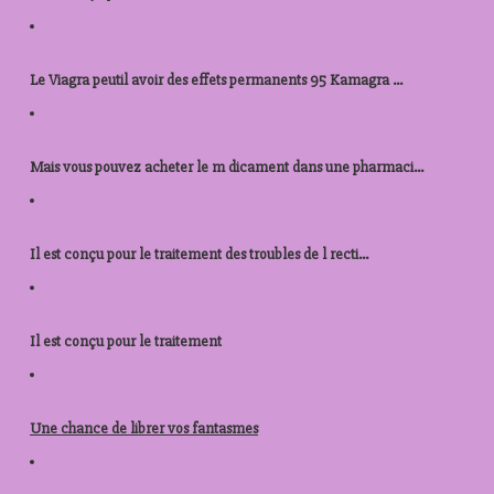
acheter prednisolone 40mg
Le Viagra peutil avoir des effets permanents 95 Kamagra ...
prix des comprimes viagra
Mais vous pouvez acheter le m dicament dans une pharmaci...
kamagra en ligne
Il est conçu pour le traitement des troubles de l recti...
prix levitra autriche
Il est conçu pour le
traitement
acheter kamagra republique tcheque
Une chance de
librer vos fantasmes
ou acheter du viagra berlin