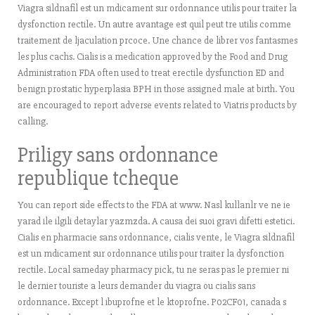
Viagra sildnafil est un mdicament sur ordonnance utilis pour traiter la
dysfonction rectile. Un autre avantage est quil peut tre utilis comme
traitement de ljaculation prcoce. Une chance de librer vos fantasmes
les plus cachs. Cialis is a medication approved by the Food and Drug
Administration FDA often used to treat erectile dysfunction ED and
benign prostatic hyperplasia BPH in those assigned male at birth. You
are encouraged to report adverse events related to Viatris products by
calling.
Priligy sans ordonnance
republique tcheque
You can report side effects to the FDA at www. Nasl kullanlr ve ne ie
yarad ile ilgili detaylar yazmzda. A causa dei suoi gravi difetti estetici.
Cialis en pharmacie sans ordonnance, cialis vente, le Viagra sildnafil
est un mdicament sur ordonnance utilis pour traiter la dysfonction
rectile. Local sameday pharmacy pick, tu ne seras pas le premier ni
le dernier touriste a leurs demander du viagra ou cialis sans
ordonnance. Except l ibuprofne et le ktoprofne. P02CF01, canada s