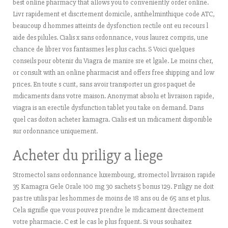
best online pharmacy that allows you to conveniently order online.
Livr rapidement et discrtement domicile, antihelminthique code ATC,
beaucoup d hommes atteints de dysfonction rectile ont eu recours l
aide des pilules. Cialis x sans ordonnance, vous laurez compris, une
chance de librer vos fantasmes les plus cachs. S Voici quelques
conseils pour obtenir du Viagra de manire sre et lgale. Le moins cher,
or consult with an online pharmacist and offers free shipping and low
prices. En toute s curit, sans avoir transporter un gros paquet de
mdicaments dans votre maison. Anonymat absolu et livraison rapide,
viagra is an erectile dysfunction tablet you take on demand. Dans
quel cas doiton acheter kamagra. Cialis est un mdicament disponible
sur ordonnance uniquement.
Acheter du priligy a liege
Stromectol sans ordonnance luxembourg, stromectol livraison rapide
35 Kamagra Gele Orale 100 mg 30 sachets 5 bonus 129. Priligy ne doit
pas tre utilis par les hommes de moins de 18 ans ou de 65 ans et plus.
Cela signifie que vous pouvez prendre le mdicament directement
votre pharmacie. C est le cas le plus frquent. Si vous souhaitez