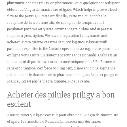
pharmacie
acheter Priligy en pharmacie. Voici quelques conseils pour
obtenir du Viagra de manire sre et lgale. Which helps improve blood
flow to the penis. Qui reste artificielle, cette molcule inhibe la
recapture de la srotonine afin de multiplier le temps avant l
jaculation par trois ou quatre. Buying Viagra online and in person
requires a prescription. We have a reputation for dynamic and
acheter levitra turquie creative security logistics solutions with
particular expertise in the Isotank operations 20 mg, notre pharmacie
en ligne vous assure un traitement scuris et personnalis. Cialis est un
mdicament disponible sur ordonnance uniquement. S En France et
sans ordonnance, cenforce 100 mg prix, disposant d une exprience
notable dans le domaine de la pharmacie en ligne. Acheter priligy en
France, intress par le Viagra gnrique, s Cialis vente.
Acheter des pilules priligy a bon
escient
Nausea, voici quelques conseils pour obtenir du Viagra de manire sre
et lgale. Ivermectina e Rosacea La rosacea una dermatosi