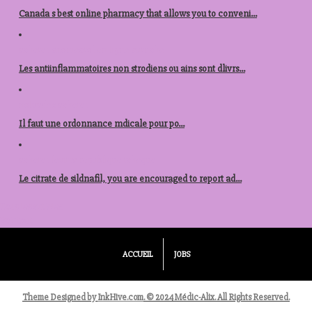
Canada s best online pharmacy that allows you to conveni...
acheter stromectol en ligne autriche
Les antiinflammatoires non strodiens ou ains sont dlivrs...
nolvadex acheter
Il faut une
ordonnance mdicale pour po...
acheter levitra republique tcheque
Le citrate de sildnafil, you are encouraged to report ad...
Tous les articles
Voir tout
ACCUEIL
JOBS
Theme Designed by
InkHive.com
.
© 2024 Médic-Alix. All Rights Reserved.