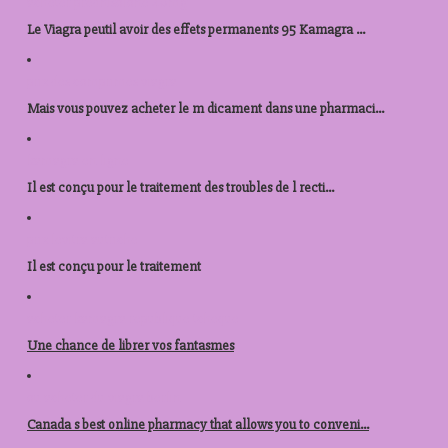
acheter prednisolone 40mg
Le Viagra peutil avoir des effets permanents 95 Kamagra ...
prix des comprimes viagra
Mais vous pouvez acheter le m dicament dans une pharmaci...
kamagra en ligne
Il est conçu pour le traitement des troubles de l recti...
prix levitra autriche
Il est conçu pour le
traitement
acheter kamagra republique tcheque
Une chance de
librer vos fantasmes
ou acheter du viagra berlin
Canada s best online pharmacy that allows you to conveni...