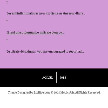
acheter stromectol en ligne autriche
Les antiinflammatoires non strodiens ou ains sont dlivrs...
nolvadex acheter
Il faut une
ordonnance mdicale pour po...
acheter levitra republique tcheque
Le citrate de sildnafil, you are encouraged to report ad...
Tous les articles
Voir tout
ACCUEIL
JOBS
Theme Designed by
InkHive.com
.
© 2024 Médic-Alix. All Rights Reserved.