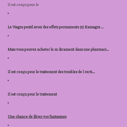
Il est
conçu pour le
acheter prednisolone 40mg
Le Viagra peutil avoir des effets permanents 95 Kamagra ...
prix des comprimes viagra
Mais vous pouvez acheter le m dicament dans une pharmaci...
kamagra en ligne
Il est conçu pour le traitement des troubles de l recti...
prix levitra autriche
Il est conçu pour le
traitement
acheter kamagra republique tcheque
Une chance de
librer vos fantasmes