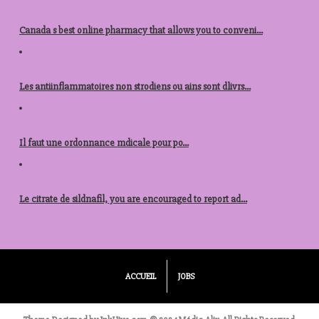
ou acheter du viagra berlin
Canada s best online pharmacy that allows you to conveni...
acheter stromectol en ligne autriche
Les antiinflammatoires non strodiens ou ains sont dlivrs...
nolvadex acheter
Il faut une
ordonnance mdicale pour po...
acheter levitra republique tcheque
Le citrate de sildnafil, you are encouraged to report ad...
Tous les articles
Voir tout
ACCUEIL
JOBS